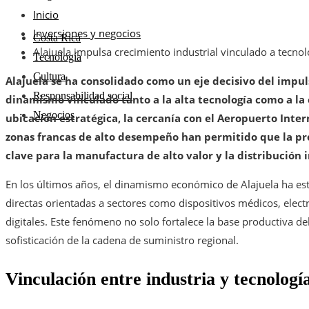
Inicio
Inversiones y negocios
Costa Rica
Alajuela impulsa crecimiento industrial vinculado a tecnol
Tecnología
Cultura
Alajuela se ha consolidado como un eje decisivo del impu
Responsabilidad social
dinamismo vinculado tanto a la alta tecnología como a la e
Negocios
ubicación estratégica, la cercanía con el Aeropuerto Inte
zonas francas de alto desempeño han permitido que la pr
clave para la manufactura de alto valor y la distribución 
En los últimos años, el dinamismo económico de Alajuela ha es
directas orientadas a sectores como dispositivos médicos, electr
digitales. Este fenómeno no solo fortalece la base productiva d
sofisticación de la cadena de suministro regional.
Vinculación entre industria y tecnolog