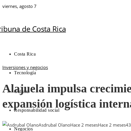
viernes, agosto 7
Costa Rica
Inversiones y negocios
Tecnología
Alajuela impulsa crecimie
Cultura
expansión logística intern
Responsabilidad social
Asdrubal Olano
Hace 2 meses
Hace 2 meses
43
Negocios