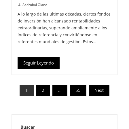
Asdrubal Olano
A lo largo de las últimas décadas, ciertos fondos
de inversión han alcanzado rentabilidades
extraordinarias, superando ampliamente a los
índices de referencia y convirtiéndose en
referentes mundiales de gestión. Estos…
Seguir Leyendo
Paginación
1
2
…
55
Next
de
entradas
Buscar