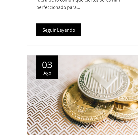
fuera de lo común que ciertos seres han
perfeccionado para…
Seguir Leyendo
03
Ago