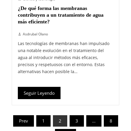
¿De qué forma las membranas
contribuyen a un tratamiento de agua
más eficiente?
Asdrubal Olano
Las tecnologías de membranas han impulsado
una notable evolución en el tratamiento del
agua al introducir métodos más eficaces,
precisos y respetuosos con el entorno. Estas
alternativas hacen posible la…
Seguir Leyendo
Paginación
Prev
1
2
3
…
8