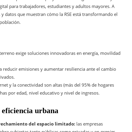
gital para trabajadores, estudiantes y adultos mayores. A
s y datos que muestran cómo la RSE está transformando el
 población.
terreno exige soluciones innovadoras en energía, movilidad
reducir emisiones y aumentar resiliencia ante el cambio
rivados.
rnet y la conectividad son altas (más del 95% de hogares
chas por edad, nivel educativo y nivel de ingresos.
eficiencia urbana
vechamiento del espacio limitado:
las empresas
sobre cubiertas tanto públicas como privadas y en
granjas