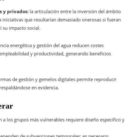
 y privados:
la articulación entre la inversión del ámbito
ita iniciativas que resultarían demasiado onerosas si fueran
 su impacto social.
ncia energética y gestión del agua reducen costes
a empleabilidad y productividad, generando beneficios
rmas de gestión y gemelos digitales permite reproducir
 respaldándose en evidencia.
erar
n a los grupos más vulnerables requiere diseño específico y
ependen de subvenciones temporales; es necesario