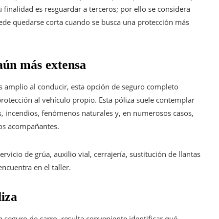
 finalidad es resguardar a terceros; por ello se considera
puede quedarse corta cuando se busca una protección más
 aún más extensa
 amplio al conducir, esta opción de seguro completo
protección al vehículo propio. Esta póliza suele contemplar
es, incendios, fenómenos naturales y, en numerosos casos,
los acompañantes.
icio de grúa, auxilio vial, cerrajería, sustitución de llantas
ncuentra en el taller.
liza
eguro de carro, resulta conveniente identificar qué