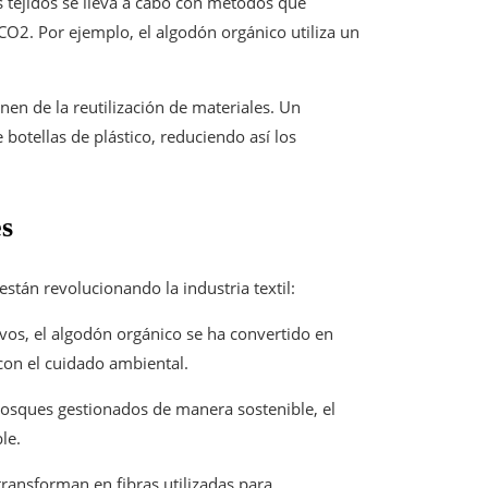
s tejidos se lleva a cabo con métodos que
CO2. Por ejemplo, el algodón orgánico utiliza un
nen de la reutilización de materiales. Un
e botellas de plástico, reduciendo así los
es
stán revolucionando la industria textil:
civos, el algodón orgánico se ha convertido en
on el cuidado ambiental.
bosques gestionados de manera sostenible, el
le.
transforman en fibras utilizadas para