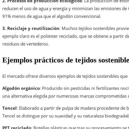
2. Procesos de producción ecológicos
: La producción de esto
reducen el uso de agua y energía y minimizan las emisiones de 
91% menos de agua que el algodón convencional.
3. Reciclaje y reutilización
: Muchos tejidos sostenibles provie
ejemplo claro es el poliéster reciclado, que se obtiene a partir d
residuos de vertederos.
Ejemplos prácticos de tejidos sostenibl
El mercado ofrece diversos ejemplos de tejidos sostenibles que e
Algodón orgánico
: Producido sin pesticidas ni fertilizantes no
una alternativa elegida por numerosas marcas comprometidas c
Tencel
: Elaborado a partir de pulpa de madera procedente de 
Tencel se distingue por su suavidad y su naturaleza biodegradab
PET reciclado
: Botellas plásticas que tras su procesamiento se 