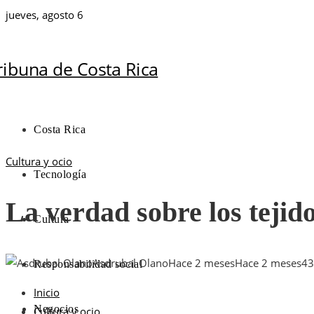
jueves, agosto 6
Costa Rica
Cultura y ocio
Tecnología
La verdad sobre los tejido
Cultura
Asdrubal Olano
Hace 2 meses
Hace 2 meses
43
Responsabilidad social
Inicio
Negocios
Cultura y ocio