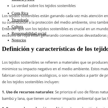
La verdad sobre los tejidos sostenibles
Costa Rica
Los tejidos sostenibles están ganando cada vez más atención en 
Tecnología
su contribución a la protección del medio ambiente, sino tambi
Cultura
Entender qué son los tejidos sostenibles es crucial en un mun
Responsabilidad social
excesivo de ropa están generando consecuencias devastadoras p
Negocios
Definición y características de los tejid
Los tejidos sostenibles se refieren a materiales que se produc
minimice su impacto negativo en el medio ambiente. Estos mater
fabrican con procesos ecológicos, o son reciclados a partir de pr
de los tejidos sostenibles incluyen:
1. Uso de recursos naturales
: Se prioriza el uso de fibras na
bambú y lana, que tienen un menor impacto ambiental que las fi