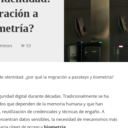
ración a
metría?
 meses
53
 de identidad: ¿por qué la migración a passkeys y biometría?
eguridad digital durante décadas. Tradicionalmente se ha
odos que dependen de la memoria humana y que han
, reutilización de credenciales y técnicas de engaño. A
 concentran datos sensibles, la necesidad de mecanismos más
hacia
claves de acceso
y
biometría
.