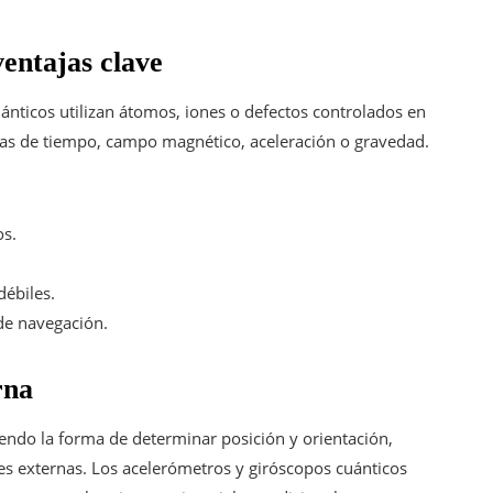
ventajas clave
uánticos utilizan átomos, iones o defectos controlados en
utas de tiempo, campo magnético, aceleración o gravedad.
os.
ébiles.
de navegación.
rna
iendo la forma de determinar posición y orientación,
es externas. Los acelerómetros y giróscopos cuánticos