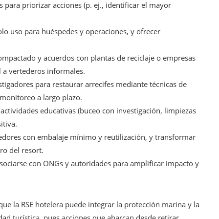
ara priorizar acciones (p. ej., identificar el mayor
olo uso para huéspedes y operaciones, y ofrecer
compactado y acuerdos con plantas de reciclaje o empresas
l a vertederos informales.
tigadores para restaurar arrecifes mediante técnicas de
monitoreo a largo plazo.
 actividades educativas (buceo con investigación, limpiezas
itiva.
dores con embalaje mínimo y reutilización, y transformar
o del resort.
sociarse con ONGs y autoridades para amplificar impacto y
que la RSE hotelera puede integrar la protección marina y la
idad turística, pues acciones que abarcan desde retirar