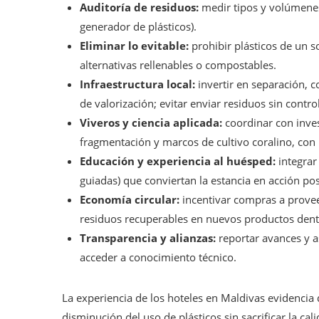
Auditoría de residuos:
medir tipos y volúmenes p
generador de plásticos).
Eliminar lo evitable:
prohibir plásticos de un s
alternativas rellenables o compostables.
Infraestructura local:
invertir en separación, 
de valorización; evitar enviar residuos sin contro
Viveros y ciencia aplicada:
coordinar con inves
fragmentación y marcos de cultivo coralino, con 
Educación y experiencia al huésped:
integrar
guiadas) que conviertan la estancia en acción pos
Economía circular:
incentivar compras a provee
residuos recuperables en nuevos productos dentr
Transparencia y alianzas:
reportar avances y a
acceder a conocimiento técnico.
La experiencia de los hoteles en Maldivas evidencia 
disminución del uso de plásticos sin sacrificar la cal