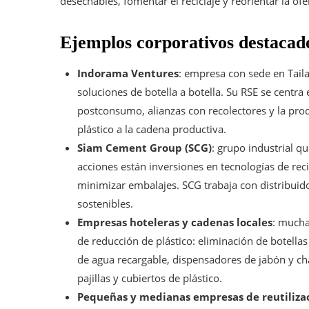
desechables, fomentar el reciclaje y reorientar la ofe
Ejemplos corporativos destacad
Indorama Ventures
: empresa con sede en Taila
soluciones de botella a botella. Su RSE se centr
postconsumo, alianzas con recolectores y la prod
plástico a la cadena productiva.
Siam Cement Group (SCG)
: grupo industrial q
acciones están inversiones en tecnologías de rec
minimizar embalajes. SCG trabaja con distribuidor
sostenibles.
Empresas hoteleras y cadenas locales
: mucha
de reducción de plástico: eliminación de botella
de agua recargable, dispensadores de jabón y c
pajillas y cubiertos de plástico.
Pequeñas y medianas empresas de reutilizac