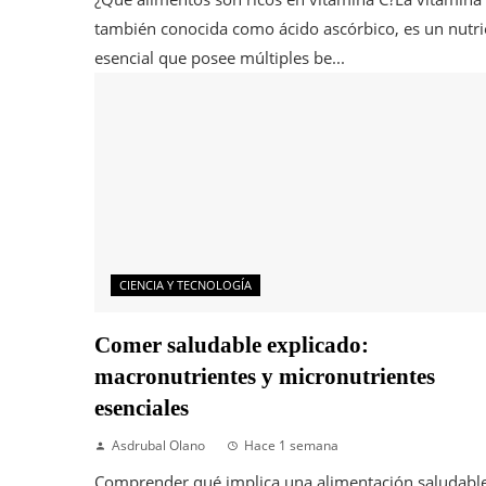
también conocida como ácido ascórbico, es un nutri
esencial que posee múltiples be...
CIENCIA Y TECNOLOGÍA
Comer saludable explicado:
macronutrientes y micronutrientes
esenciales
Asdrubal Olano
Hace 1 semana
Comprender qué implica una alimentación saludabl