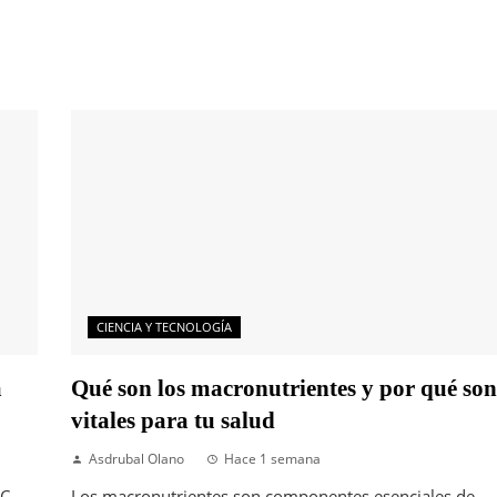
CIENCIA Y TECNOLOGÍA
a
Qué son los macronutrientes y por qué son
vitales para tu salud
Asdrubal Olano
Hace 1 semana
C,
Los macronutrientes son componentes esenciales de