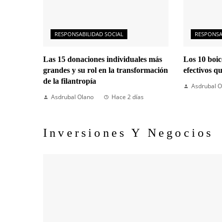
RESPONSABILIDAD SOCIAL
RESPONSA
Las 15 donaciones individuales más
Los 10 boi
grandes y su rol en la transformación
efectivos q
de la filantropía
Asdrubal O
Asdrubal Olano
Hace 2 días
Inversiones Y Negocios