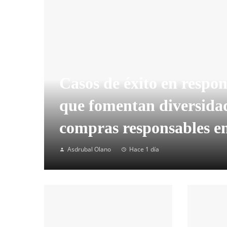
Casos de éxito en respon
que fomentan diversidad
compras responsables e
Asdrubal Olano
Hace 1 día