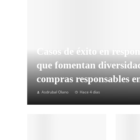
Casos de éxito en respon
que fomentan diversidad
compras responsables e
Asdrubal Olano
Hace 4 días