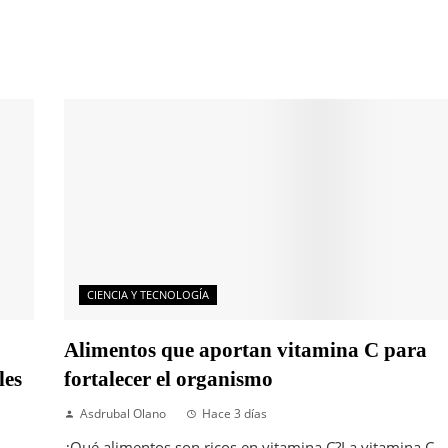
CIENCIA Y TECNOLOGÍA
Alimentos que aportan vitamina C para
les
fortalecer el organismo
Asdrubal Olano
Hace 3 días
¿Qué alimentos son ricos en vitamina C?La vitamina C,