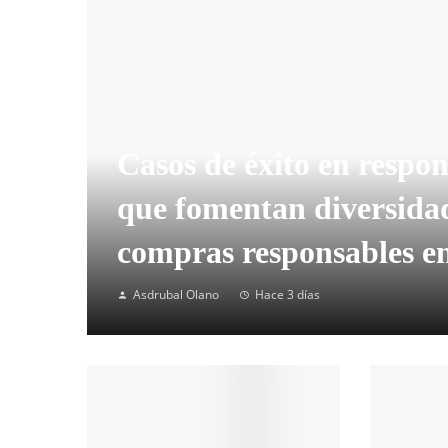
Casos de éxito en respon
que fomentan diversidad
compras responsables e
Asdrubal Olano
Hace 3 días