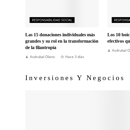
RESPONSABILIDAD SOCIAL
RESPONSA
Las 15 donaciones individuales más
Los 10 boi
grandes y su rol en la transformación
efectivos q
de la filantropía
Asdrubal O
Asdrubal Olano
Hace 3 días
Inversiones Y Negocios