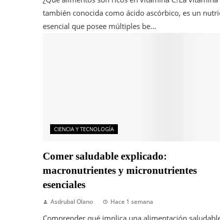
también conocida como ácido ascórbico, es un nutri
esencial que posee múltiples be...
CIENCIA Y TECNOLOGÍA
Comer saludable explicado:
macronutrientes y micronutrientes
esenciales
Asdrubal Olano
Hace 1 semana
Comprender qué implica una alimentación saludabl