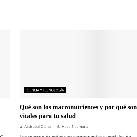
CIENCIA Y TECNOLOGÍA
a
Qué son los macronutrientes y por qué son
vitales para tu salud
Asdrubal Olano
Hace 1 semana
C,
Los macronutrientes son componentes esenciales de