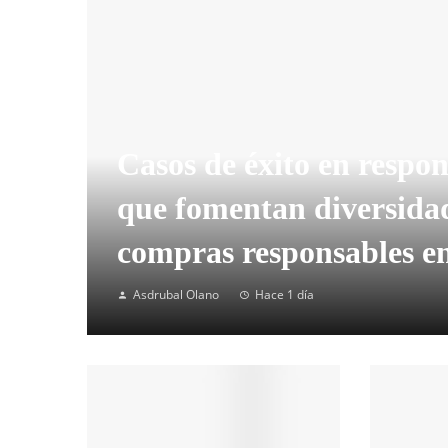
Casos de éxito en respon
que fomentan diversidad
compras responsables e
Asdrubal Olano
Hace 1 día